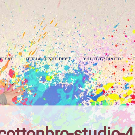
סדנאות ילדים ונוער
פיתוח מנהלים ועובדים
מאמרים
-cottonbro-studio-