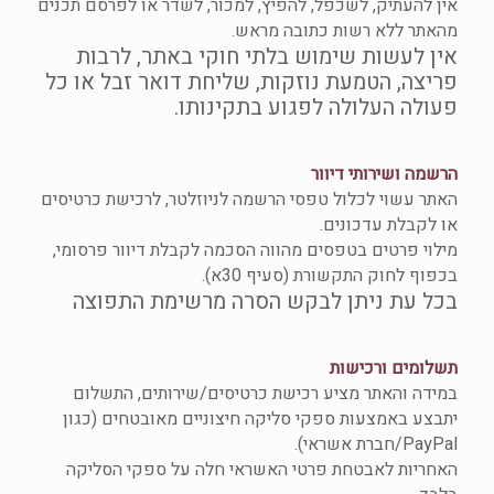
אין להעתיק, לשכפל, להפיץ, למכור, לשדר או לפרסם תכנים
מהאתר ללא רשות כתובה מראש.
אין לעשות שימוש בלתי חוקי באתר, לרבות
פריצה, הטמעת נוזקות, שליחת דואר זבל או כל
פעולה העלולה לפגוע בתקינותו.
הרשמה ושירותי דיוור
האתר עשוי לכלול טפסי הרשמה לניוזלטר, לרכישת כרטיסים
או לקבלת עדכונים.
מילוי פרטים בטפסים מהווה הסכמה לקבלת דיוור פרסומי,
בכפוף לחוק התקשורת (סעיף 30א).
בכל עת ניתן לבקש הסרה מרשימת התפוצה
תשלומים ורכישות
במידה והאתר מציע רכישת כרטיסים/שירותים, התשלום
יתבצע באמצעות ספקי סליקה חיצוניים מאובטחים (כגון
PayPal/חברת אשראי).
האחריות לאבטחת פרטי האשראי חלה על ספקי הסליקה