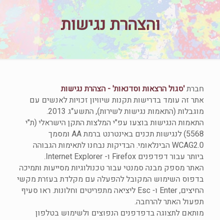
והצהרת נגישות
חברת
'סגול הרצאות וסדנאות' - הצהרת נגישות
אתר זה עומד בדרישות תקנות שיוויון זכויות לאנשים עם
מוגבלות (התאמות נגישות לשירות), התשע"ג 2013.
התאמות הנגישות בוצעו עפ"י המלצות התקן הישראלי (ת"י
5568) לנגישות תכנים באינטרנט ברמת AA ומסמך
WCAG2.0 הבינלאומי. הבדיקות נבחנו לתאימות הגבוהה
ביותר עבור דפדפנים Firefox ו- Internet Explorer.
האתר מספק מבנה סמנטי עבור טכנולוגיות מסייעות ותמיכה
בדפוס השימוש המקובל להפעלה עם מקלדת בעזרת מקשי
החיצים, Enter ו- Esc ליציאה מתפריטים וחלונות. ראו סעיף
תפעול האתר להרחבה.
מותאם לתצוגה בדפדפנים הנפוצים ולשימוש בטלפון