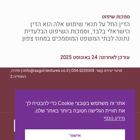
סמכות שיפוט
הדין החל על תנאי שימוש אלה הוא הדין
הישראלי בלבד, וסמכות השיפוט הבלעדית
נתונה לבתי המשפט המוסמכים במחוז צפון.
עודכן לאחרונה: ‎24 באוגוסט 2025
פרטי יצירת קשר: 054-5233303 | info@sagol-lectures.co.il | חדרה,
התחייה 2
ליצירת קשר - לחצו כאן
אתר זה משתמש בקובצי Cookie כדי להבטיח לך
את חוויית הגלישה הטובה ביותר באתר שלנו.
מידע נוסף
אישור
עיצוב ובניית האתר:
מאסטר סייט - יצירת נוכחות