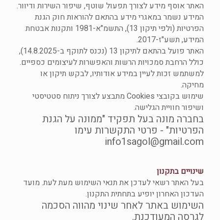
האתר אוסף מידע לצורך תפעול שוטף, שיפור השירות ודיוור.
המידע נשמר במאגרי מידע בהתאם להוראות חוק הגנת
הפרטיות (ולפי תיקון 13), התשמ"א-1981 ותקנות אבטחת
המידע, תשע"ז-2017.
האתר פועל בהתאם לתיקון 13 (נכנס לתוקף ב-14.8.2025),
כולל הרחבת סמכויות הרשות והאפשרות לעיצומים כספיים.
למשתמש זכות לעיין במידע אודותיו, לבקש תיקון או
מחיקה.
שימוש בקובצי Cookies מתבצע לצורך ניתוח סטטיסטי
ושיפור חוויית הגלישה.
בחברה מונה בעל תפקיד "ממונה על הגנת
הפרטיות" - פרטי התקשרות עימו
info1sagol@gmail.com
שינויים בתקנון
בעל האתר רשאי לעדכן את תנאי השימוש מעת לעת. מועד
העדכון האחרון יופיע בתחתית התקנון.
השימוש באתר לאחר שינוי מהווה הסכמה
לגרסה המעודכנת.