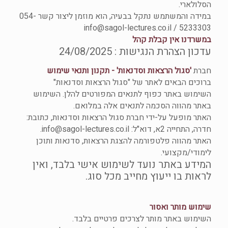
הסלולארי.
במידה והמשתמש נתקל בבעיה, הוא מוזמן ליצור קשר 054-
5233303 / info@sagol-lectures.co.il
במשרדנו אין קבלת קהל
עדכון הצהרת הנגישות : 24/08/2025
חברת
'סגול הרצאות וסדנאות' - תקנון ותנאי שימוש
ברוכים הבאים לאתר של "סגול הרצאות וסדנאות"
השימוש באתר כפוף לתנאים המפורטים להלן. השימוש
באתר מהווה הסכמה לתנאים אלה במלואם.
האתר מופעל על-ידי חברת סגול הרצאות וסדנאות, כתובת:
חדרה, התחייה 2א, דוא"ל: info@sagol-lectures.co.il.
האתר מהווה פלטפורמה להצגת הרצאות, סדנאות ותוכן
לימודי/מקצועי.
המידע באתר נועד לשימוש אישי בלבד, ואין
לראות בו ייעוץ מחייב מכל סוג.
שימוש מותר ואסור
השימוש באתר מותר לצרכים פרטיים בלבד.