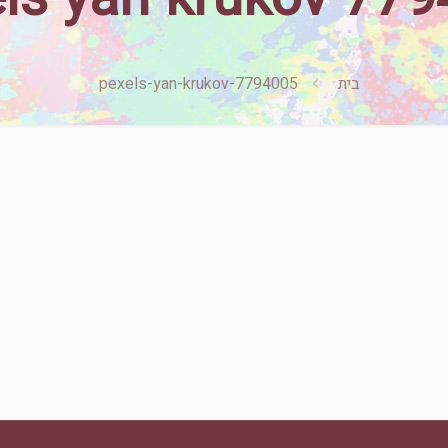
בית
pexels-yan-krukov-7794005