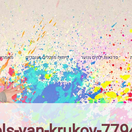
סדנאות ילדים ונוער
פיתוח מנהלים ועובדים
מאמרים
ls-yan-krukov-77