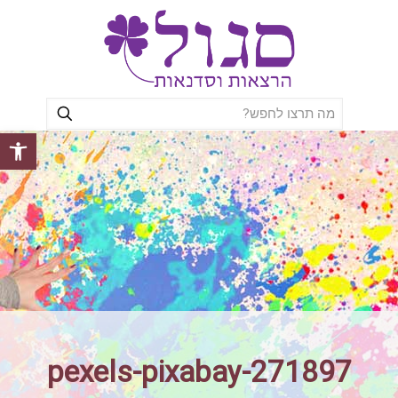
פתח סרגל
pexels-pixabay-271897