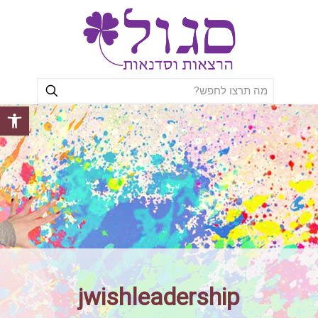
פתח סרגל
jwishleadership