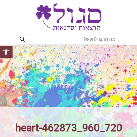
פתח סרגל
heart-462873_960_720