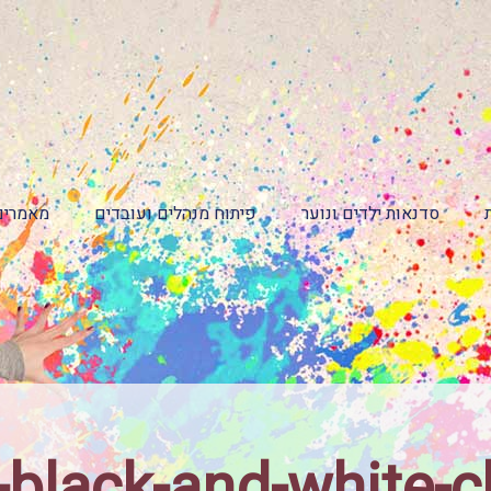
סדנאות ילדים ונוער
פיתוח מנהלים ועובדים
מאמרים
-black-and-white-c