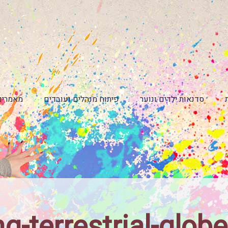
סדנאות ילדים ונוער
פיתוח מנהלים ועובדים
מאמרים
g-terrestrial-glob