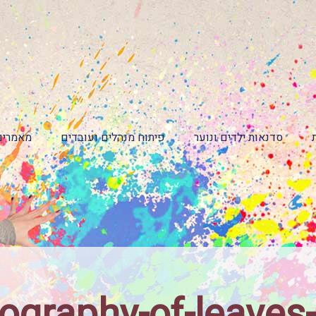
סדנאות ילדים ונוער
פיתוח מנהלים ועובדים
מאמרים
ography-of-leaves-