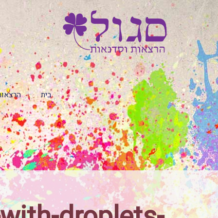
בית
הרצאות
with-droplets-