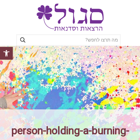
פתח סרגל
person-holding-a-burning-