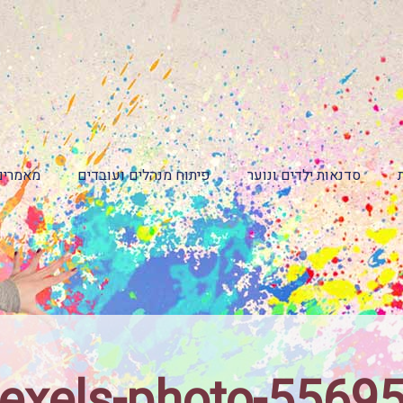
סדנאות ילדים ונוער
פיתוח מנהלים ועובדים
מאמרים
exels-photo-5569