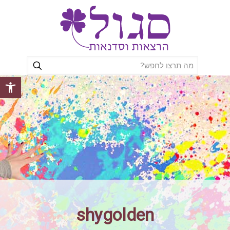
פתח סרגל
shygolden