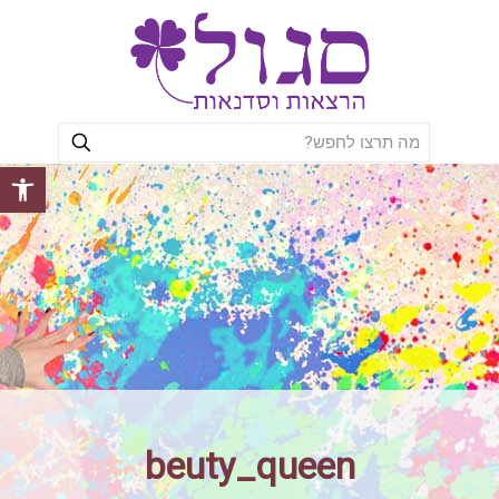
פתח סרגל
beuty_queen