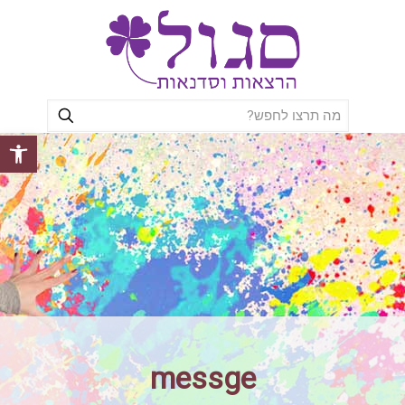
פתח סרגל
messge