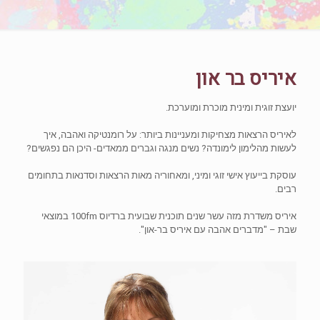
איריס בר און
יועצת זוגית ומינית מוכרת ומוערכת.
לאיריס הרצאות מצחיקות ומעניינות ביותר: על רומנטיקה ואהבה, איך
לעשות מהלימון לימונדה? נשים מנגה וגברים ממאדים- היכן הם נפגשים?
עוסקת בייעוץ אישי זוגי ומיני, ומאחוריה מאות הרצאות וסדנאות בתחומים
רבים.
איריס משדרת מזה עשר שנים תוכנית שבועית ברדיוס 100fm במוצאי
שבת – "מדברים אהבה עם איריס בר-און".