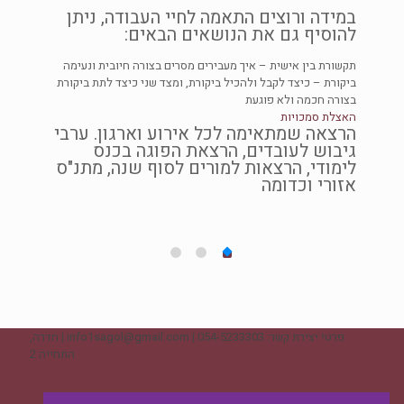
ההרצאה
במידה ורוצים התאמה לחיי העבודה, ניתן
להוסיף גם את הנושאים הבאים:
תקשורת בין אישית – איך מעבירים מסרים בצורה חיובית ונעימה
ביקורת – כיצד לקבל ולהכיל ביקורת, ומצד שני כיצד לתת ביקורת
בצורה חכמה ולא פוגעת
האצלת סמכויות
הרצאה שמתאימה לכל אירוע וארגון. ערבי
גיבוש לעובדים, הרצאת הפוגה בכנס
לימודי, הרצאות למורים לסוף שנה, מתנ"ס
אזורי וכדומה
פרטי יצירת קשר: 054-5233303 | info1sagol@gmail.com | חדרה,
התחייה 2