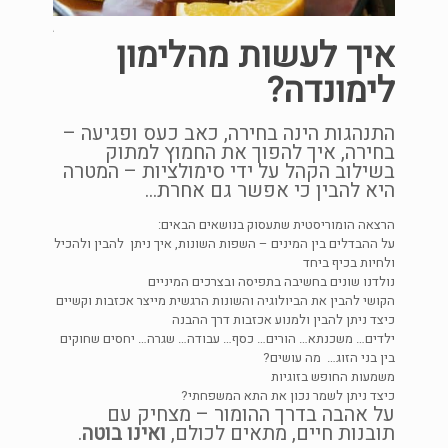
גברי
מנוג
איך לעשות מהלימון
נפג
לימונדה?
איריס ב
 –
התנהגות הינה בחירה, כאב כעס ופגיעה –
בסיסיות
בחירה, איך להפוך את החמוץ למתוק
התמודד
אתן
בשילוב הקהל על ידי סימולציות – המטרה
התשוקה
היא להבין כי אפשר גם אחרת…
אושר הא
סים
הרצאה הומוריסטית שתעסוק בנושאים הבאים:
כל הרעי
נדאפ
על ההבדלים בין המינים – השפות השונות, איך ניתן להבין ולהכיל
והחזרת
ולחיות בכיף ביחד
שאינו ג
נולדנו שונים בחשיבה בתפיסה ובצרכים המיניים
ההרצאה
פחה.
הקושי להבין את הביולוגיה והשונות הרגשית מייצר אכזבות וקשיים
כיצד ניתן להבין ולמנוע אכזבות דרך ההבנה
מה הם ה
יון.
ילדים… משכנתא… הורים… כסף… עבודה… שגרה… יחסים שחוקים
הללו י
בין בני הזוג… מה עושים?
ונפשית
משמעות החופש בזוגיות
שבין ס
כיצד ניתן לשמר נכון את התא המשפחתי?
הורות,
על אהבה בדרך ההומור – מצחיק עם
בנינו וע
תובנות חיים, מתאים לכולם,
ואינו בוטה
.