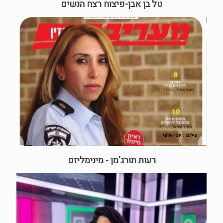
טל בן אבן-פיצוח רצח הנשים
רעות תורג'מן - מינימליזם