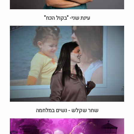
עינת שני- "בקול הכח"
שחר שקלש - נשים במלחמה