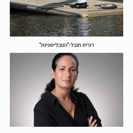
דורית תובל-"הנובליסטיות"