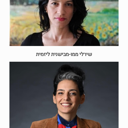
שירלי ממו-מבישנית ליזמית