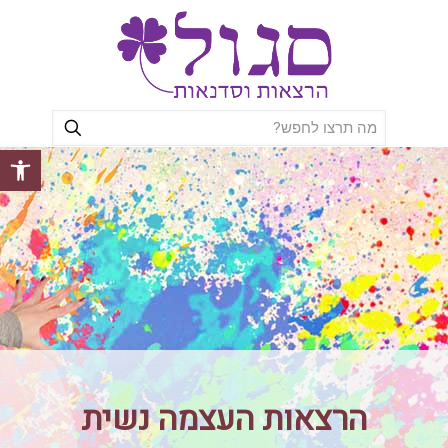
פתח סרגל
הרצאות העצמה נשית