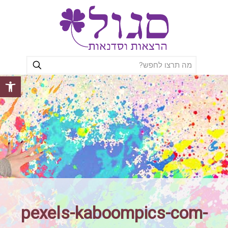
פתח סרגל
pexels-kaboompics-com-