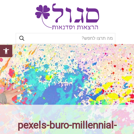
פתח סרגל
pexels-buro-millennial-