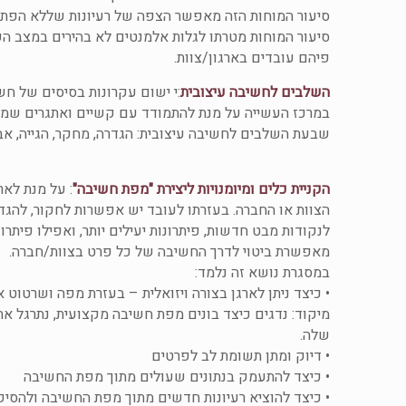
סיעור המוחות הזה מאפשר הצפה של רעיונות שללא הפתיח
סיעור המוחות מטרתו לגלות אלמנטים לא בהירים במצב הק
פיהם עובדים בארגון/צוות.
השלבים לחשיבה עיצובית
:י ישום עקרונות בסיסים של ח
במרכז העשייה על מנת להתמודד עם קשיים ואתגרים שמצרי
שבעת השלבים לחשיבה עיצובית: הגדרה, מחקר, הגייה, אב-
הקניית כלים ומיומנויות ליצירת "מפת חשיבה"
: על מנת לאר
הצוות או החברה. בעזרתו לעובד יש אפשרות לחקור, להגדיר
לנקודות מבט חדשות, פיתרונות יעילים יותר, ואפילו פיתר
מאפשרת ביטוי לדרך החשיבה של כל פרט בצוות/חברה.
במסגרת נושא זה נלמד:
• כיצד ניתן לארגן בצורה ויזואלית – בעזרת מפה ושרטוט
מיקוד: נדגים כיצד בונים מפת חשיבה מקצועית, נתרגל את 
שלה.
• דיוק ומתן תשומת לב לפרטים
• כיצד להתעמק בנתונים שעולים מתוך מפת החשיבה
• כיצד להוציא רעיונות חדשים מתוך מפת החשיבה ולהסיק