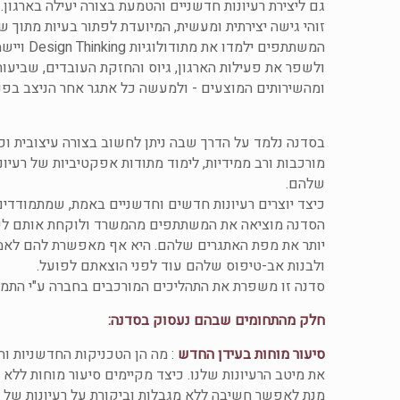
גם ליצירת רעיונות חדשניים והטמעת בצורה יעילה בארגון.
זוהי גישה יצירתית ומעשית, המיועדת לפתור בעיות מתוך 
המשתתפים יל
ולשפר את פעילות הארגון, גיוס והחזקת העובדים, שביעות
ומהשירותים המוצעים - ולמעשה כל אתגר אחר הניצב בפני 
בסדנה נלמד על הדרך שבה ניתן לחשוב בצורה עיצובית וכך
מורכבות ורב ממידיות, לימוד מתודות אפקטיביות של רעיונ
שלהם.
כיצד יוצרים רעיונות חדשים וחדשניים באמת, שמתמודדים
הסדנה מוציאה את המשתתפים מהמשרד ולוקחת אותם לעול
יותר את מפת האתגרים שלהם. היא אף מאפשרת להם לאמת 
ולבנות אב-טיפוס שלהם עוד לפני הוצאתם לפועל.
סדנה זו משפרת את התהליכים המורכבים בחברה ע"י הת
חלק מהתחומים שבהם נעסוק בסדנה:
סיעור מוחות בעידן החדש
: מה הן הטכניקות החדשניות וה
את מיטב הרעיונות שלנו. כיצד מקיימים סיעור מוחות ללא ה
מנת לאפשר חשיבה ללא מגבלות וביקורת על רעיונות של ע