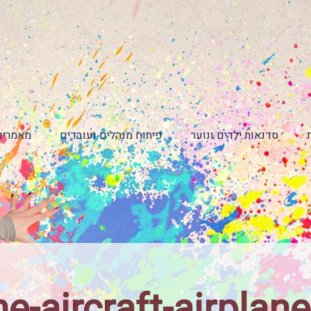
סדנאות ילדים ונוער
פיתוח מנהלים ועובדים
מאמרים
e-aircraft-airpla