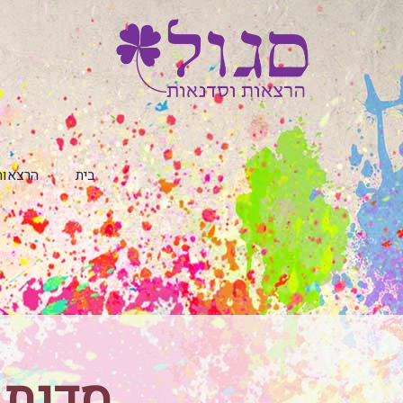
בית
הרצאות
סדנת Networking ומיתוג אי