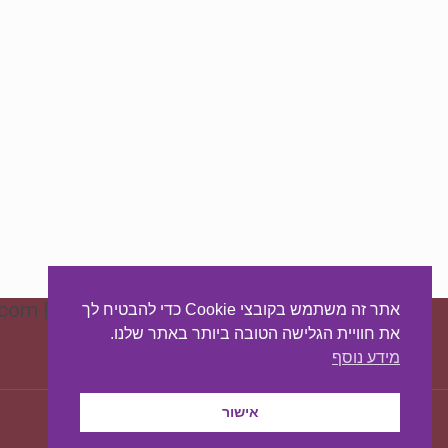
פרטי יצירת קשר: 054-5233303 | info1sagol@gmail.com | חדרה, התחייה 2
אתר זה משתמש בקובצי Cookie כדי להבטיח לך
את חוויית הגלישה הטובה ביותר באתר שלנו.
מידע נוסף
אישור
עיצוב ובניית האתר:
מאסטר סייט - יצירת נוכחות באינטרנט