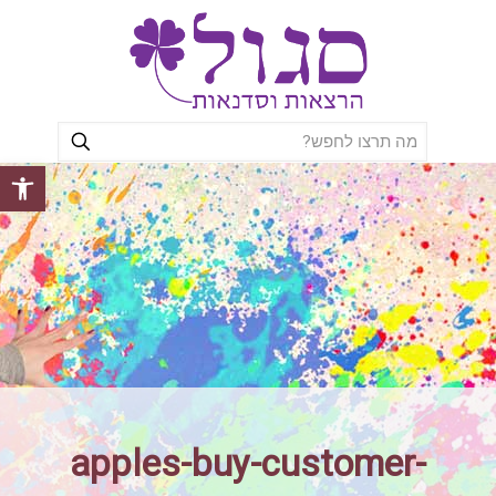
פתח סרגל
apples-buy-customer-