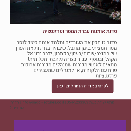
סדנת אומנות עברת המסר ופרזנטציה
סדנה זו תכין את העובדים ותלמד אותם כיצד לנסח
מסר תמציתי בזמן מוגבל, שיבהיר בזריזות את הערך
של המוצר/שרות/רעיון/הפתרון, ידבר נכון אל
הקהל, ובנוסף יעבור בצורה נלהבת ותכליתית!
מתאים לאנשי מכירות שמנהלים מכירות ארוכות
טווח עם הלקוחות, או למנהלים שמעבירים
פרזנטציות
לפרטים אודות הנחה לחצו כאן
פרטי יצירת קשר: 054-5233303 | info@sagol-lectures.co.il | חדרה,
התחייה 2
ליצירת קשר - לחצו כאן