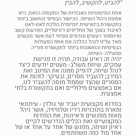
"להביט, להקשיב, להבין
אחת המיומנויות האבודות של התקופה הזאת, היא
אמנות ניהול השיחה. הכישור הבסיסי והחשוב ביותר
בתקשורת בינאישית יומיומית הולכת לאט-לאט
לאיבוד בסבך של תחליפים דיגיטליים, הפרעות קשב
ואינספור רעשים וגורמים מסיחי דעת אשר מקשים
מאד עלינו לנהל כהלכה את אחת הפעולות
הבסיסיות והחשובות ביותר לתקשורת פוריה
ומועילה: השיחה.
יהיה זה ראיון עבודה, תהיה זו פגישת
עסקים, שיחת משו"ב- מעטים יודעים כיצד
לנהל שיחה, להפיק ממנה את המיטב ואת
המירב; להעביר מסרים, ובעיקר: לזהות את
המסרים שהצד שממול מנסה להעביר לנו,
אם באמצעים מילוליים ואם בתקשורת בלתי
אמצעית. .
בסדנא מקצועית יעביר שי גולדן - עיתונאי
ומארח בתוכניות רדיו וטלוויזיה, אשר ניהל
מאות מפגשים וראיונות, את הסודות
המקצועיים ואת הכלים הנדרשים לקיים
ראיון ושיחה, מפגש של אחד על אחד או של
אחד מול כמה משתתפים.