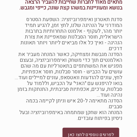
מתאים מאוד לחברות שחייבות להעביר הרצאה
בנושא ומעוניינות במשהו קצת שונה, כייפי ומגבש.
סדנת תאטרון ואימפרוביזציה: השפעת הסטרס
המודרני על הנהיגה שלנו, לחץ זמן, להגיע תמיד
יותר מהר, לעקוף - אלמנט התחרותיות בתרבות
הישראלית, חוסר הסבלנות שמאפיינת את צורת
הנהיגה - ואיך כל אלו מביאים ליותר ויותר תאונות
דרכים.
הסדנה מגבשת ומצחיקה, כאשר המנחה מעביר את
האלמנטים תוך כדי משחק ואימפרוביזציה, ובעצם
מפגיש את המשתתפים בתאטרליות עם מה שהם
עושים על הכביש - חוסר סבלנות, חוסר אכפתיות,
לחץ, עונים להודעות וואטסאפ, עונים למיילים ועוד...
בואו להיפגש עם "האני" על הכביש, וללמוד על
סבלנות, ערכים, אכפתיות סביבתית, התנתקות בזמן
נהיגה ועוד...
הסדנה מתאימה ל-20 איש וניתן לקיימה בכמה
סבבים.
המנחה הוא שחקן שמתמחה באימפרוביזציה ובעל
ניסיון בפיתוח עובדים.
לפרטים נוספים לחצו כאן