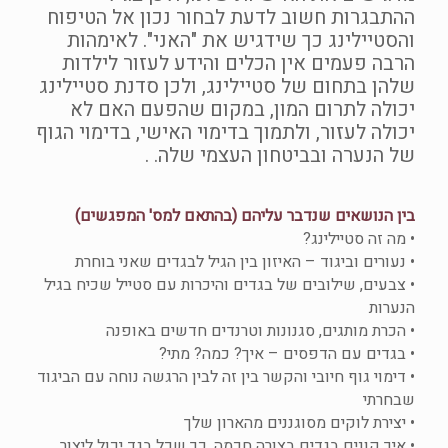
ההתבגרות חשוב לדעת לבחור נכון אל הטיפוח
והסטיילינג כך שידגיש את "האני". לאימהות
הרבה פעמים אין הכלים והידע לעזור לילדות
שלהן בתחום של סטיילינג, ולכן סדנת סטיילינג
יכולה לתרום המון, במקום שהפעם האם לא
יכולה לעזור, ולתמוך בדימוי האישי, בדימוי הגוף
של הנערה ובביטחון העצמי שלה. .
בין הנושאים שנדבר עליהם (בהתאם למס' המפגשים)
• מה זה סטיילינג?
• נעורים וביגוד – האיזון בין הגיל לבגדים שאני בוחרת
• צבעים, שילובים של בגדים והיכרות עם סטייל שכיח בגיל
הנערות
• הכרת מותגים, סגנונות וטרנדים חדשים באופנה
• בגדים עם הדפסים – איך? כמה? מתי?
• דימוי גוף חיובי והקשר בין זה לבין הרגשה נוחה עם הביגוד
שבחרתי
• יצירת לוקים מסוגננים מהארון שלך
• איך קונים בגדים בצורה חכמה, כך שכל בגד יכול ליצור