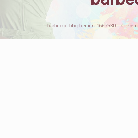
barbecue-bbq-berries-1667580