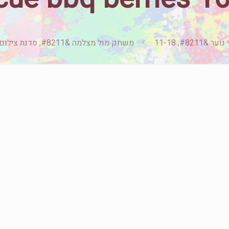
#821; 11-18
משחק מול מצלמה &#8211; סדנת צילום ביתי