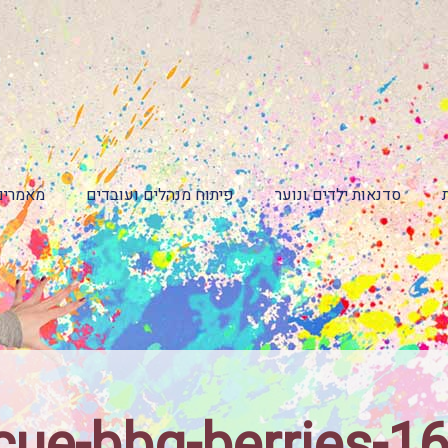
סדנאות ילדים ונוער
פיתוח מנהלים ועובדים
מאמרים
cue-bbq-berries-1