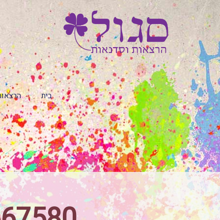
בית
הרצאות
667580