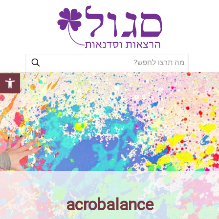
פתח סרגל
acrobalance