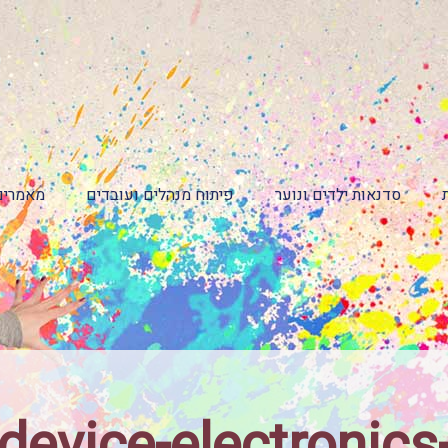
סדנאות ילדים ונוער
פיתוח מנהלים ועובדים
מאמרים
-device-electronic