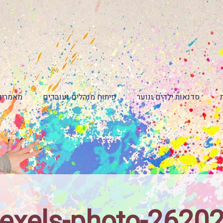
סדנאות ילדים ונוער
פיתוח מנהלים ועובדים
מאמרים
exels-photo-2620