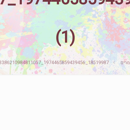
(1)
רים
18519987_1974465859439456_3633386210984811057_n (1)