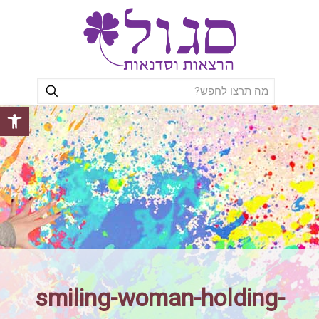
פתח סרגל
smiling-woman-holding-