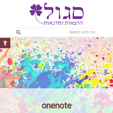
פתח סרגל
onenote