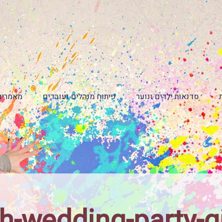
סדנאות ילדים ונוער
פיתוח מנהלים ועובדים
מאמרים
h-wedding-party-g