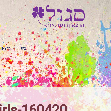
בית
הרצאות
irls-160420