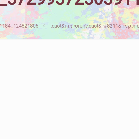
ניג &#8211; &quot;להטוטי מוח&quot;
124821806_3729937230391184_2628217372917892230_n