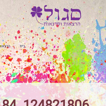
בית
הרצאות
124821806_3729937230391184_2628217372917892230_n