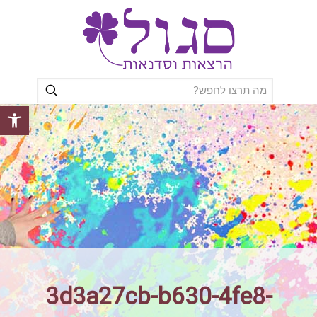
פתח סרגל
3d3a27cb-b630-4fe8-