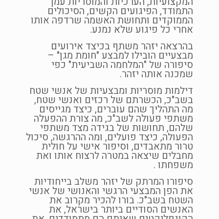
המקצועיות, הערכיות והמוסריות עמן
התמודד, הפיגועים הקשים, הסיכולים
הממוקדים ותחושת האשמה שרדפה אותו
אחרי כל פיגוע שלא נמנע.
בהרצאה יזהר משתף בכיצד אירועים
מבצעיים הובילו למבצע "חומת מגן" –
סיפורה של "המלחמה השביעית" כפי
שמכנה אותה יזהר.
דילמות מוסריות ומבצעיות של אנשי שטח
בשב"כ, הכשרתם של רכזים ואנשי שטח,
מה התהליך שהם עוברים, כיצד מגייסים
משתפי פעולה לשב"כ, מה צורת ההפעלה
שלהם, תחושות של בגידה מצד משתפי
הפעולה, כיצד פועלים, ומה ההרגשה, סיכול
טרור מתאבדים, וסיפור אישי על חולית
מחבלים שיצאה במטרה לרצוח אותו ואת
משפחתו .
סיפורו המרתק של יזהר משלב בייחודיות
את הפן המבצעי הרגשי והאנושי של אנשי
השטח בשב"כ. בורו להכיר מקרוב את
האנשים הסודיים ביותר בישראל, את
הקונפליקטים שאיתם הם מתמודדים, את