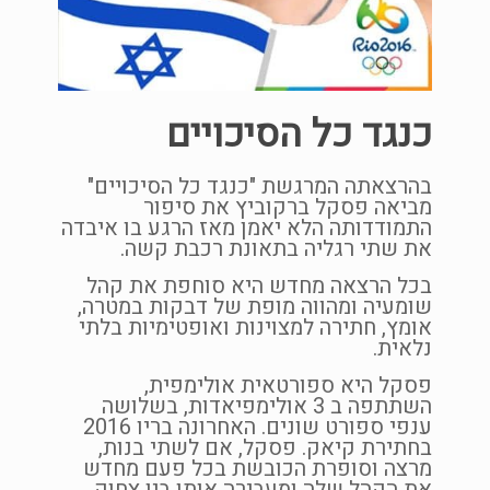
כנגד כל הסיכויים
בהרצאתה המרגשת "כנגד כל הסיכויים"
מביאה פסקל ברקוביץ את סיפור
התמודדותה הלא יאמן מאז הרגע בו איבדה
את שתי רגליה בתאונת רכבת קשה.
בכל הרצאה מחדש היא סוחפת את קהל
שומעיה ומהווה מופת של דבקות במטרה,
אומץ, חתירה למצוינות ואופטימיות בלתי
נלאית.
פסקל היא ספורטאית אולימפית,
השתתפה ב 3 אולימפיאדות, בשלושה
ענפי ספורט שונים. האחרונה בריו 2016
בחתירת קיאק. פסקל, אם לשתי בנות,
מרצה וסופרת הכובשת בכל פעם מחדש
את הקהל שלה ומעבירה אותו בין צחוק