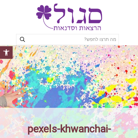
פתח סרגל
pexels-khwanchai-