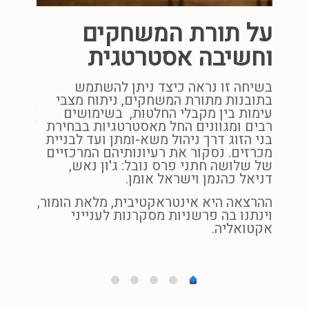
על תורת המשחקים
וחשיבה אסטרטגית
 אחד
בשיחה זו נראה כיצד ניתן להשתמש
בתובנות מתורת המשחקים, ניתוח מצבי
אני 
עימות בין מקבלי החלטות, בשימושים
רבים ומגוונים החל מאסטרטגיות בבחירת
– פס
ושא
בני הזוג דרך ניהול משא-ומתן ועד לבניית
ביא
מכרזים. נסקור את רעיונותיהם המרכזיים
החל
ה.
של שלושה חתני פרס נובל: ג'ון נאש,
דניאל כהנמן וישראל אומן.
ההרצאה
ההרצאה היא אינטראקטיבית, מלאת הומור,
מקבלי 
וינתנו בה פרשניות מסקרנות לענייני
החל מר
אקטואליה.
בהרצאה
כמו למ
למרות 
שכמעט 
יותר מ
שיש לה
שליטה 