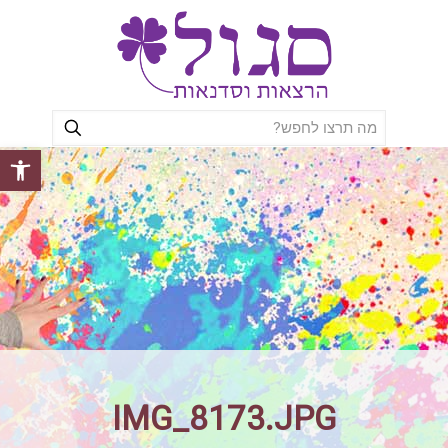
פתח סרגל
IMG_8173.JPG