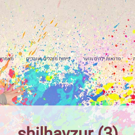
סדנאות ילדים ונוער
פיתוח מנהלים ועובדים
מאמרים
shilhavzur (3)