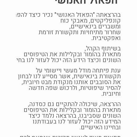
"הפאזל האנושי"
מהי אי
בהרצאתה "הפאזל האנושי" נכיר כיצד להפחית
כל כך,
קונפליקטים, מאבקי כוח
מה תפק
ומשברים בינאישיים,
שחרור מתיחויות ותקשורת זורמת
בהרצאה
ואפקטיבית.
יומי: מ
לזולת,
בשיתוף הקהל,
רגשי" ו
מתארת בהומור ובקלילות את הטיפוסים
השונים וכיצד הידע הזה יכול לעזור לנו בחיים.
ענת פיתחה מודל מעשי ויישומי על
תקשורת בינאישית, אשר מסייע לנו לבחון
אנו
את הסובבים אותנו מנקודת מבט חיובית,
.
להסיר שיפוטיות, ולרכוש שפה חדשה
וחיובית.
ההרצאה, שיכולה להתקיים גם כסדנה,
מתארת בהומור ובקלילות את הטיפוסים
יתים
השונים שסביבנו, בהרצאה נלמד כיצד
ישיות
המידע הזה יכול לעזור לנו בעבודתנו
חסר
ובחיינו האישיים.
בים