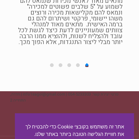
מתאים מאוד לאנשי מכירות שנמאס להם
לשמוע על "5 שלבים פשוטים למכירה"
ליכים
ונמאס להם מקלישאות מכירה ורוצים
ם,
משהו יישומי, פרקטי ושיתרום להם גם
ברמה האישית. מתאים מאוד למנהלי
ם
צוותים שמעוניינים לדעת כיצד לגשת לכל
כלים
עובד ולהצליח לשנות, ולהוציא ממנו הרבה
ות.
יותר מבלי ליצור התנגדות, אלא הפוך מכך.
בפרט
לה,
ח
ית
ו הן
ו
פרטי יצירת קשר: 054-5233303 | info1sagol@gmail.com | חדרה,
התחייה 2
 כאשר
תן
ליצירת קשר - לחצו כאן
נו,
אתר זה משתמש בקובצי Cookie כדי להבטיח לך
את חוויית הגלישה הטובה ביותר באתר שלנו.