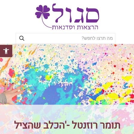
פתח סרגל
תומר רוזנטל -'הכלב שהציל