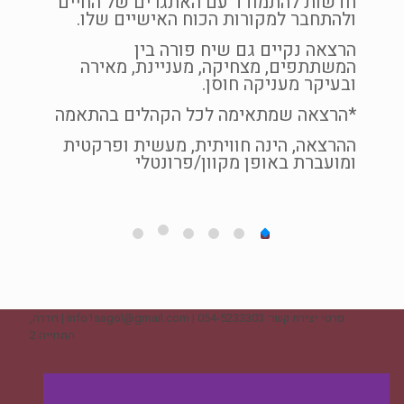
חדשות להתמודד עם האתגרים של החיים
ההרצאה
ולהתחבר למקורות הכוח האישיים שלו.
מועברת
הרצאה נקיים גם שיח פורה בין
המשתתפים, מצחיקה, מעניינת, מאירה
*ההרצ
ובעיקר מעניקה חוסן.
חינוך.
*הרצאה שמתאימה לכל הקהלים בהתאמה
ההרצאה, הינה חוויתית, מעשית ופרקטית
ומועברת באופן מקוון/פרונטלי
פרטי יצירת קשר: 054-5233303 | info1sagol@gmail.com | חדרה,
התחייה 2
ליצירת קשר - לחצו כאן