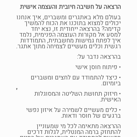
שממנו 
הרצאה על חשיבה חיובית והעצמה אישית
לומד ל
שפת
בעולם מלא באתגרים ומשברים, איך אנחנו
בשנים 
יכולים למצוא בתוכנו את הכוח להמשיך
לילדים 
קדימה? בהרצאה ייחודית זו, נצא יחד
 כי
למסע אל מקורות העוצמה הפנימית, נלמד
ילדים 
איך לפתח גמישות מחשבתית, התמודדות
אך יחד
רגשית וכלים מעשיים לצמיחה מתוך אתגר.
בלי יכו
 או
בהם וי
ף
בהרצאה נדבר על:
 שלנו
נפלה ב
• פיתוח חוסן אישי
דובר
להראות
וההצלח
• כיצד להתמודד עם לחצים ומשברים
ויה
להאמין
ביומיום.
"כל אח
• חיזוק תחושת השליטה והמסוגלות
הרב קר
האישית.
בהרצאה
• כלים מעשיים לשמירה על איזון נפשי
ברגעים של חוסר ודאות.
זיהוי וטיפ
ה
הורה כמוד
ההרצאה מתאימה לכל מי שמעוניין
מתן כלים 
להתחזק ברמה המנטלית, לגלות דרכים
עברת
אסטרטגיות