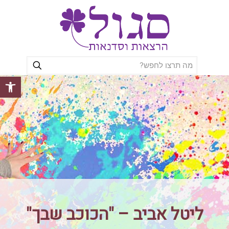
פתח סרגל
ליטל אביב – "הכוכב שבך"