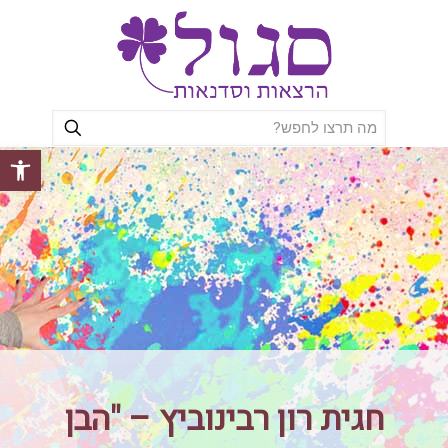
פתח סרגל
חגית רון רבינוביץ – "הבן