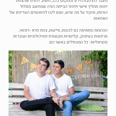
מעבר להרחבת הידע והמקום בלב, חשוב לחגית שהצוות
יחווה תהליך אישי ויחזור הבייתה הורה שמחשב מסלול
הורותו, מוקיר על מה שיש, ושם ליבו לניואנסים העדינים של
האחאות.
ההרצאה מתאימה גם לגננות, סייעות, צוות פרא -רפואי,
מרפאות בעיסוק, קלינאיות תקשורת פסיכולוגיות ועובדות
סוציאליות- כל המטפלים באשר הם.