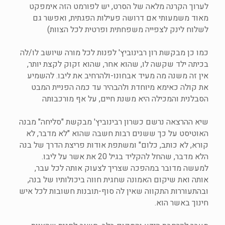
לערוך הקרנה מלאה של הסרט, יש לפורמט הזה אימפקט
מאוד משמעותי אם דרושה פעילות הפגתית, ואפשר גם
לשלוח לינק לצפייה משפחתית ופרטית לכל הצוות)
כמו כן מבקשת רון רבינוביץ' לפנות לכל מורה שיושב לו/לה
בכיתה ילד שקשה לו, שהוא אחר, שהוא זקוק לקצת יותר,
אין זה משנה מה מעיד אבחונו-ולהרחיב את ליבו. להשמיע
את קולה כאימא מיוחדת ולהבהיר עד כמה הפניית המבט
הסבלנית והמכילה היא משנת חיים, על אף מורכבותה
שיא ההרצאה נרשם כשרון רבינוביץ' מבקשת "סליחה" מבנה
האוטיסט על כך ששנים רבות חשבה שהוא "לא מדבר, לא
קורא, לא כותב, כלום" ומשתפת אודות פריצת הדרך של בנה
הלא מדבר, שהחל להקליד בגיל 20 את אשר על ליבו.
למעשה מדובר במהפכה שצריך לצעוק אותה לכל עבר,
אותה ואת שיקום האמונה שחגית חווה ביכולותיו של בנה,
ובהתעוררות התקווה שאין לה סוף-תובנות חשובות לכל איש
חינוך באשר הוא.