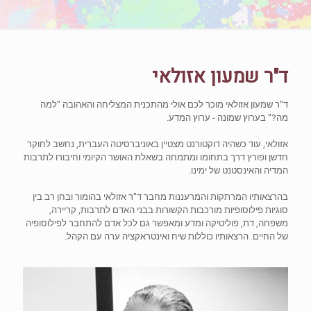
ד"ר שמעון אזולאי
ד"ר שמעון אזולאי מוכר לכם אולי מהתכנית המצליחה והאהובה "למה
מה?" בערוץ שמונה - ערוץ המדע.
אזולאי, עוד כשהיה דוקטורנט מצטיין באוניברסיטה העברית, נחשב לחוקר
חדשן ופורץ דרך בתחומו ומתמחה בשאלת האושר הקיומי וחיבורו לתרבות
המדיה והאינסטנט של ימינו.
בהרצאותיו המרתקות והמרעננות מחבר ד"ר אזולאי בהומור ובחן רב בין
סוגיות פילוסופיות מורכבות הקשורות בבני האדם לתרבות, קריירה,
משפחה, דת, פוליטיקה ומדע ומאפשר גם לכל אדם להתחבר לפילוסופיה
של החיים. הרצאותיו כוללות שיח ואינטראקציה ערה עם הקהל.