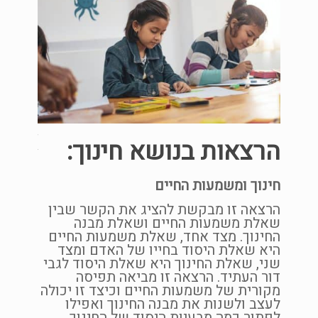
אדם
הרצאות בנושא חינוך:
העידן 
חינוך ומשמעות החיים
רווחה ג
אריכות 
הרצאה זו מבקשת להציג את הקשר שבין
כל זה 
שאלת משמעות החיים ושאלת מבנה
ערך. ה
הראש,
החינוך. מצד אחד, שאלת משמעות החיים
חילוני
ם
היא שאלת היסוד בחייו של האדם ומצד
לכישלו
שני, שאלת החינוך היא שאלת היסוד לגבי
עומדות
ות.
דור העתיד. הרצאה זו מביאה תפיסה
הן חלק
מקורית של משמעות החיים וכיצד זו יכולה
המרצה,
שה,
לעצב ולשנות את מבנה החינוך ואפילו
"
לפתור כמה מבעיות היסוד של החינוך.