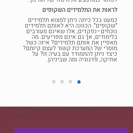
אה זו
הזו
לראות את התלמידים השקופים
ל חיי
כמעט בכל כיתה ניתן למצוא תלמידים
ו
"שקופים". הכוונה היא לאותם תלמידים
עות
נוכחים–נפקדים, אלו שאינם מעורבים
דת
בלימודים, אך גם אינם מפריעים. מה
החל
מאפיין את אותם תלמידים? איזה כשל
ה,
מוסרי של המערכת קשור לעצם קיומם?
כיצד ניתן להתמודד עם בעיה זו? על
אתיקה, פדגוגיה ומה שביניהן.
פרטי יצירת קשר: 054-5233303 | info1sagol@gmail.com | חדרה,
התחייה 2