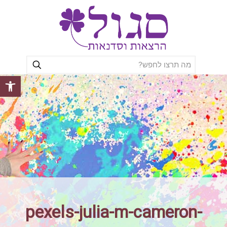
פתח סרגל
pexels-julia-m-cameron-