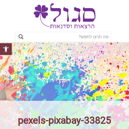
פתח סרגל
pexels-pixabay-33825