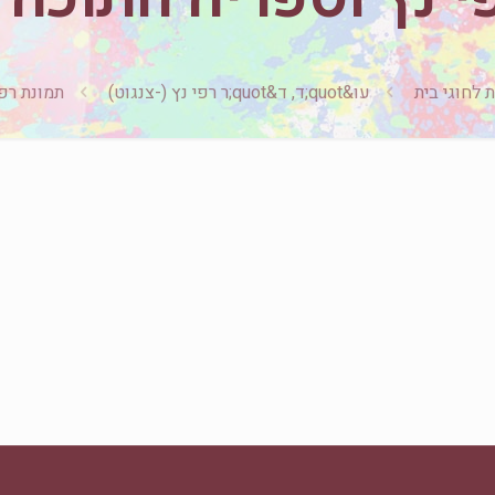
 לחוגי בית
עו&quot;ד, ד&quot;ר רפי נץ (-צנגוט)
תמונת רפ