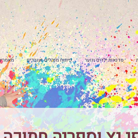
סדנאות ילדים ונוער
פיתוח מנהלים ועובדים
מאמרים
י נץ וספריה חתוכה 