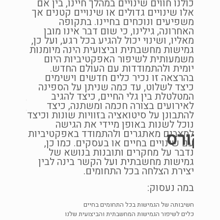
כולנו חווים שינויים במהלך חיינו, בין אם
אלו שינויים גדולים או שינויים קטנים אך
משפיעים ונוכחים בחיינו. בתקופה
האחרונה, גילינו, כי שום דבר אינו מובן
מאליו, ושינוי יכול להגיע בכל רגע, ועל כן,
גמישות מחשבתית וביצועית הינה מיומנות
משמעותית לשיפור האפקטיביות היום
יומית ולהתמודדות עם העולם החדש.
בהרצאה זו נכיר כלים חדשים וישימים
כיצד לשלוט, עד כמה שניתן על הספינה
המטלטלת בין גלי החיים, כיצד להגיב
אמנו
לאירועים בצורה חכמה ומשתנה, כיצד
להתבונן על סיטואציה בזוויות שונות וכיצד
הבינ
נוכל לשנות באופן מיידי את הגישה
ה/קורס
למצבים מאתגרים ולהתמודד באפקטיביות
עם שינויים בחיים או בעסקים. כמו כן,
רושם ר
נדבר על מחקרים ותובנות בנושא של
נכנסים
גמישות מחשבתית ועל הקשר בינה לבין
אחד תו
ים
יצירת הצלחה בכל התחומים.
מרגישי
כוס הת
במה נעסוק:
יים
– "ראפו
בחת
שמעוניי
צלחת
חשיבותה של הגמישות בכל התחומים בחיים
וחיבור
כלים לשיפור הגמישות המחשבתית והביצועית שלנו
ומעשיר