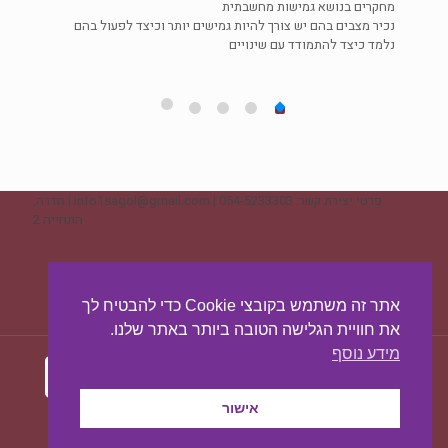
מחקרים בנושא גמישות מחשבתית
מילולי
דנה/
נכיר מצבים בהם יש צורך להיות גמישים יותר וכיצד לפעול בהם
גוף, ל
נלמד כיצד להתמודד עם שינויים
על תת 
הבינאי
הבאה!
פרטי יצירת קשר: 054-5233303 | info1sagol@gmail.com | חדרה,
התחייה 2
ליצירת קשר - לחצו כאן
אתר זה משתמש בקובצי Cookie כדי להבטיח לך
את חוויית הגלישה הטובה ביותר באתר שלנו.
מידע נוסף
אישור
עיצוב ובניית האתר:
מאסטר סייט - יצירת נוכחות
באינטרנט