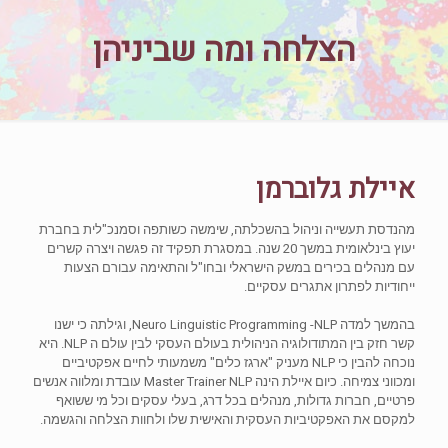
הצלחה ומה שביניהן
איילת גלוברמן
מהנדסת תעשייה וניהול בהשכלתה, שימשה כשותפה וסמנכ"לית בחברת
יעוץ בינלאומית במשך 20 שנה. במסגרת תפקיד זה פגשה ויצרה קשרים
עם מנהלים בכירים במשק הישראלי ובחו"ל והתאימה עבורם הצעות
ייחודיות לפתרון אתגרים עסקיים.
בהמשך למדה Neuro Linguistic Programming -NLP, וגילתה כי ישנו
קשר חזק בין המתודולוגיה הניהולית בעולם העסקי לבין עולם ה NLP. היא
נוכחה להבין כי NLP מעניק "ארגז כלים" משמעותי לחיים אפקטיביים
ומכווני צמיחה. כיום איילת הינה Master Trainer NLP עובדת ומלווה אנשים
פרטיים, חברות גדולות, מנהלים בכל דרג, בעלי עסקים וכל מי ששואף
למקסם את האפקטיביות העסקית והאישית שלו ולחוות הצלחה והגשמה.