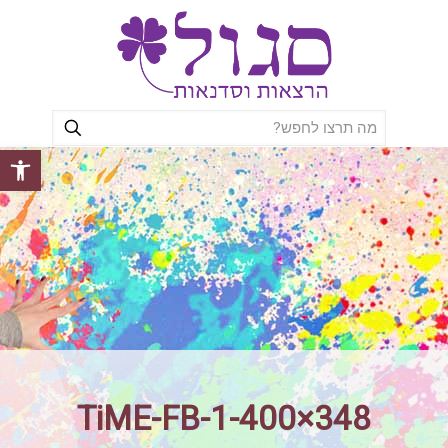
פתח סרגל
TiME-FB-1-400×348